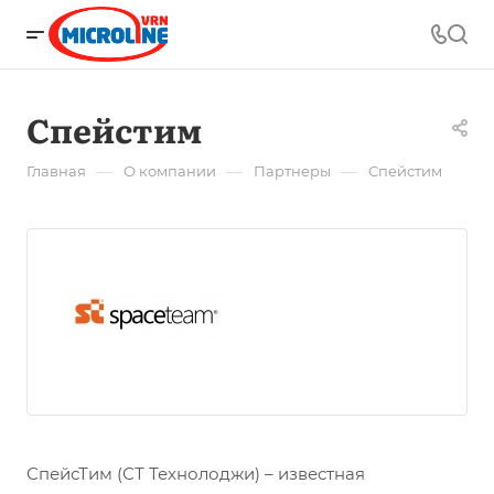
Спейстим
—
—
—
Главная
О компании
Партнеры
Спейстим
СпейсТим (СТ Технолоджи) – известная