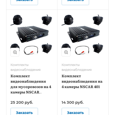
Комплекты
Комплекты
видеонаблюдения
видеонаблюдения
Комплект
Комплект
видеонаблюдения
видеонаблюдения на
для мусоровозов на 4
4 камеры NSCAR 401
камеры NSCAR
MT401_SD (запись на
25 200
руб.
14 300
руб.
SD)
Заказать
Заказать