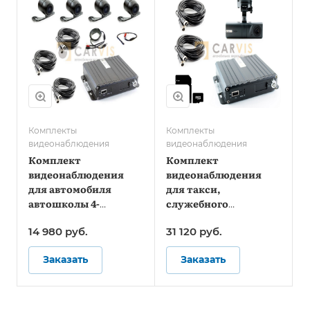
Комплекты
Комплекты
видеонаблюдения
видеонаблюдения
Комплект
Комплект
видеонаблюдения
видеонаблюдения
для автомобиля
для такси,
автошколы 4-
служебного
канальный
транспорта и
14 980
руб.
31 120
руб.
автомобиля ЧОП -
Онлайн
Заказать
Заказать