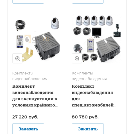
Комплекты
Комплекты
видеонаблюдения
видеонаблюдения
Комплект
Комплект
видеонаблюдения
видеонаблюдения
для эксплуатации в
для
условиях крайнего
спец.автомобилей
севера
служб инкассации -
27 220
руб.
80 780
руб.
Стандарт
Заказать
Заказать