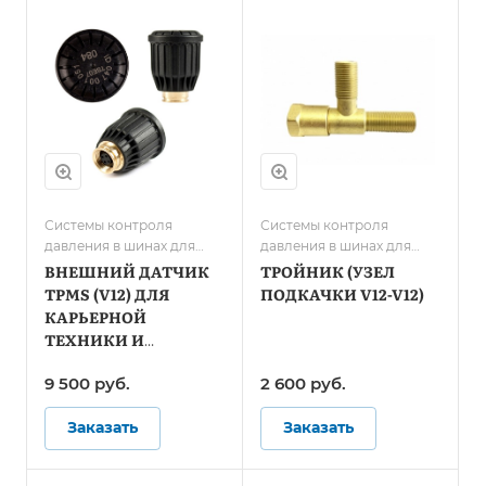
Системы контроля
Системы контроля
давления в шинах для
давления в шинах для
карьерной техники и
карьерной техники и
ВНЕШНИЙ ДАТЧИК
ТРОЙНИК (УЗЕЛ
спецтранспорта
спецтранспорта
TPMS (V12) ДЛЯ
ПОДКАЧКИ V12-V12)
КАРЬЕРНОЙ
ТЕХНИКИ И
СПЕЦТЕХНИКИ
9 500 руб.
2 600 руб.
Заказать
Заказать