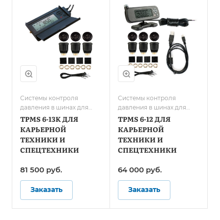
Системы контроля
Системы контроля
давления в шинах для
давления в шинах для
карьерной техники и
карьерной техники и
TPMS 6-13K ДЛЯ
TPMS 6-12 ДЛЯ
спецтранспорта
спецтранспорта
КАРЬЕРНОЙ
КАРЬЕРНОЙ
ТЕХНИКИ И
ТЕХНИКИ И
СПЕЦТЕХНИКИ
СПЕЦТЕХНИКИ
81 500 руб.
64 000 руб.
Заказать
Заказать