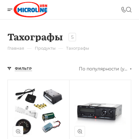
Тахографы
5
—
—
Главная
Продукты
Тахографы
По популярности (убывание)
ФИЛЬТР