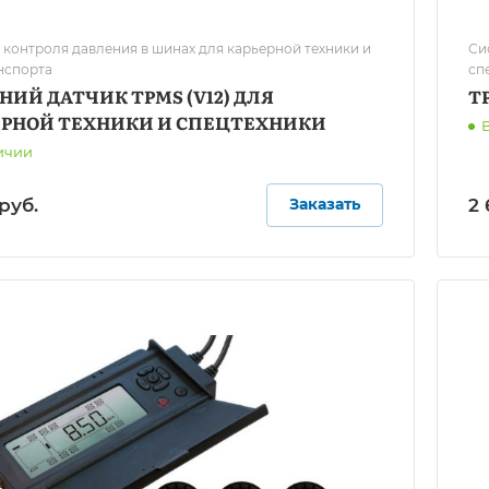
 контроля давления в шинах для карьерной техники и
Си
нспорта
сп
ИЙ ДАТЧИК TPMS (V12) ДЛЯ
Т
ЕРНОЙ ТЕХНИКИ И СПЕЦТЕХНИКИ
ичии
руб.
2 
Заказать