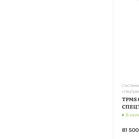
Системы
спецтра
TPMS 
СПЕЦ
В нал
81 500