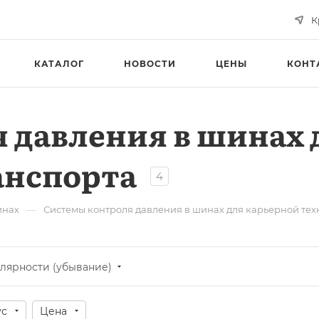
К
КАТАЛОГ
НОВОСТИ
ЦЕНЫ
КОНТ
 давления в шинах 
анспорта
4
—
инах
Системы контроля давления в шинах для карьерной тех
лярности (убывание)
ус
Цена