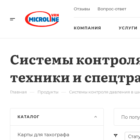
Отзывы
Вопрос-ответ
КОМПАНИЯ
УСЛУГИ
Системы контроля
техники и спецтр
—
—
Главная
Продукты
Системы контроля давления в ш
КАТАЛОГ
По попу
Карты для тахографа
Стат