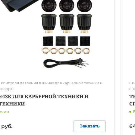
 контроля давления в шинах для карьерной техники и
Си
нспорта
сп
6-13K ДЛЯ КАРЬЕРНОЙ ТЕХНИКИ И
T
ТЕХНИКИ
С
ичии
 руб.
64
Заказать