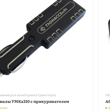
вание для мониторинга транспорта
Об
налы УМКа310 c прикуривателем
А
ичии