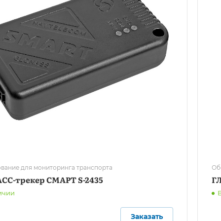
вание для мониторинга транспорта
Об
СС-трекер СМАРТ S-2435
Г
ичии
Заказать