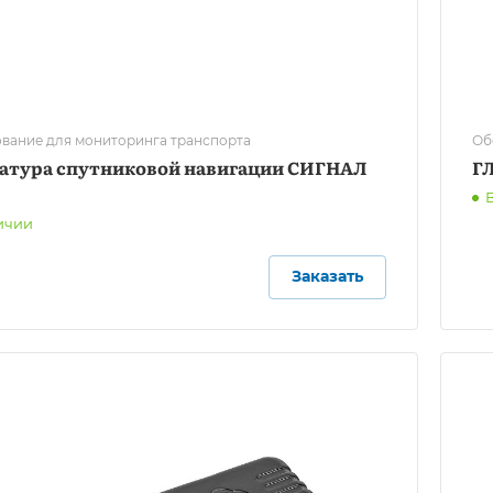
вание для мониторинга транспорта
Об
атура спутниковой навигации СИГНАЛ
Г
ичии
Заказать