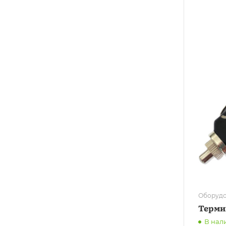
Оборудо
Терми
В нал