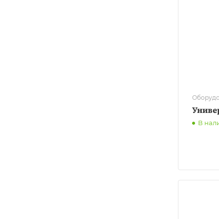
Оборудо
Униве
В нал