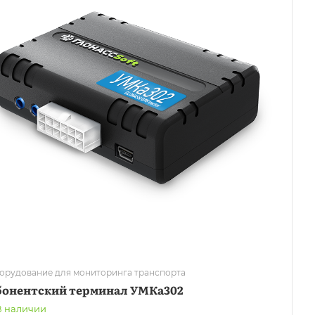
орудование для мониторинга транспорта
бонентский терминал УМКа302
В наличии