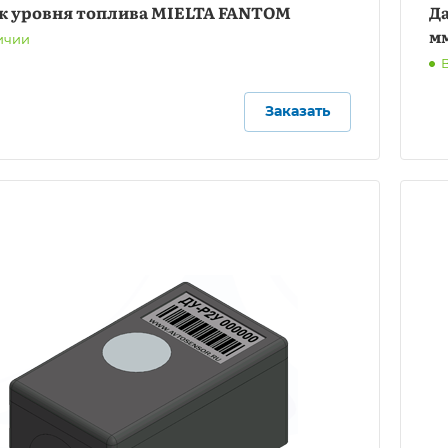
к уровня топлива MIELTA FANTOM
Датчик уров
м
ичии
Заказать