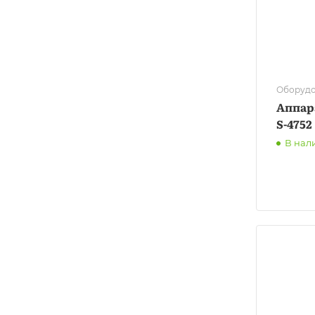
Оборудо
Аппар
S-4752
В нал