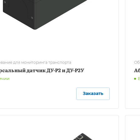
вание для мониторинга транспорта
Об
рсальный датчик ДУ-Р2 и ДУ-Р2У
А
ичии
Заказать