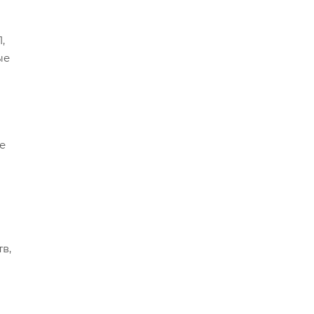
,
ые
е
в,