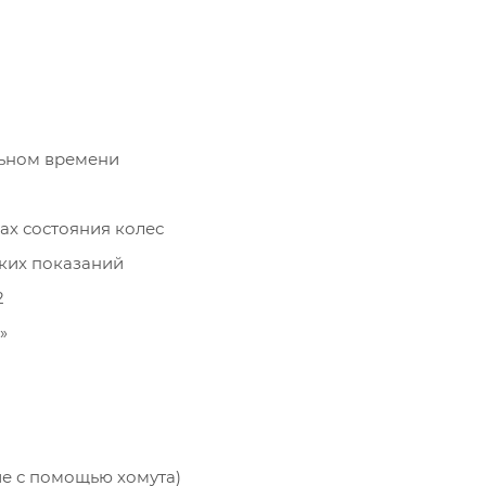
льном времени
ах состояния колес
ских показаний
2
»
ие с помощью хомута)