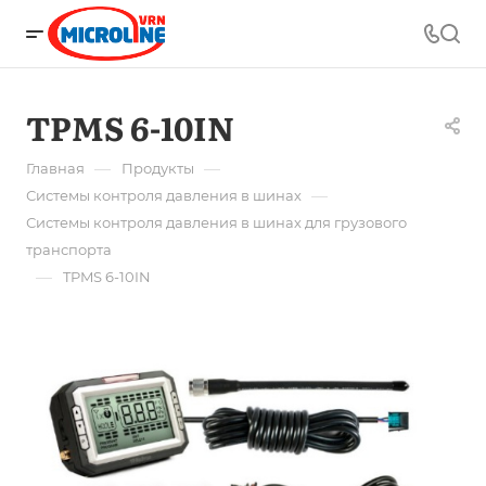
TPMS 6-10IN
—
—
Главная
Продукты
—
Системы контроля давления в шинах
Системы контроля давления в шинах для грузового
транспорта
—
TPMS 6-10IN