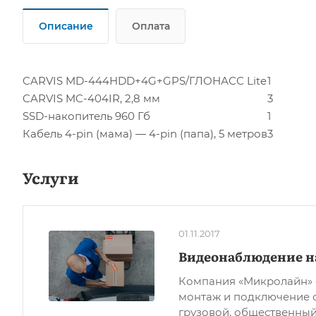
Описание
Оплата
CARVIS MD-444HDD+4G+GPS/ГЛОНАСС Lite
1
CARVIS MC-404IR, 2,8 мм
3
SSD-накопитель 960 Гб
1
Кабель 4-pin (мама) — 4-pin (папа), 5 метров
3
Услуги
01.11.2017
Видеонаблюдение н
Компания «Микролайн» 
монтаж и подключение 
грузовой, общественный