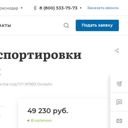
8 (800) 533-75-73
Заказать звонок
раснодар
Подать заявку
АКТЫ
спортировки
н
уктов под ПП №969 Онлайн
49 230
руб.
-
В наличии