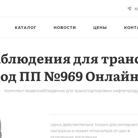
К
КАТАЛОГ
НОВОСТИ
ЦЕНЫ
КОНТ
аблюдения для тран
под ПП №969 Онлай
—
Комплект видеонаблюдения для транспортировки нефтепрод
Цена действительна только для интернет
магазина и может отличаться от цен в
розничных магазинах